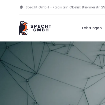
Specht GmbH – Palais am Obelisk Briennerstr. 
Leistungen