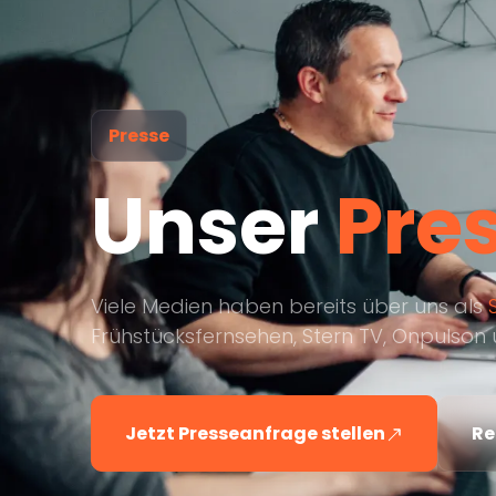
Presse
Unser
Pre
Viele Medien haben bereits über uns als
Frühstücksfernsehen, Stern TV, Onpulson u
Jetzt Presseanfrage stellen
Re