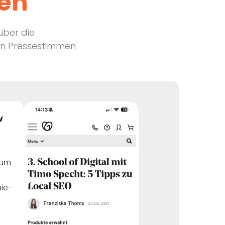
ien
über die
hen Pressestimmen
ew
zum
ie­