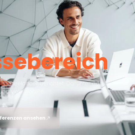
ssebereich
SEO
Freelancer berichtet. Darunter das
nd viele weitere.
ferenzen ansehen