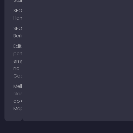
Starnberg
SEO
Hamburgo
SEO
Berlim
Editar o
perfil da
empresa
no
Google
Melhorar a
classificação
do Google
Maps