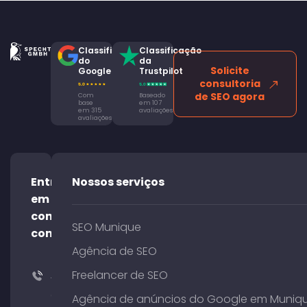
Classificação
Classificação
do
da
Solicite
Google
Trustpilot
consultoria
de SEO agora
Com
Baseado
base
em 107
em 315
avaliações
avaliações
Entre
Nossos serviços
em
contato
SEO Munique
conosco!
Agência de SEO
Freelancer de SEO
+49
(0)
Agência de anúncios do Google em Muniq