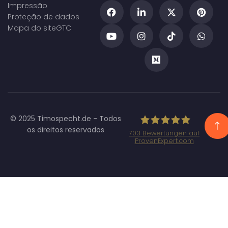
Impressão
Proteção de dados
Mapa do site
GTC
© 2025 Timospecht.de - Todos
os direitos reservados
703
Bewertungen auf
ProvenExpert.com
Specht
Marketing GmbH
- SEO/SEA
Agentur