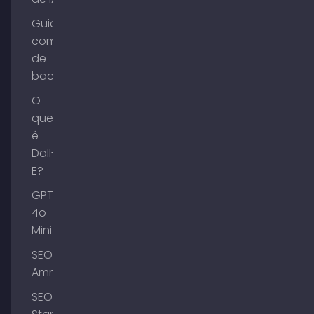
Guia de
compra
de
backlinks
O
que
é
Dall-
E?
GPT-
4o
Mini
SEO
Ammersee
SEO