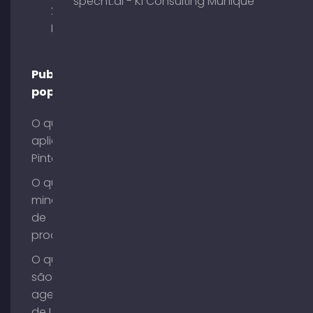
specht.ai - KI Consulting Munique
29 80333
Munique
Publicações
populares
O que é o
aplicativo
Pinterest?
O que é
mineração
de
processos?
O que
são
agentes
de IA?