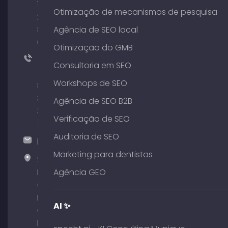
176
Otimização de mecanismos de pesquisa
204
801
Agência de SEO local
64
Otimização do GMB
+49
Consultoria em SEO
(0)
Workshops de SEO
89
380
Agência de SEO B2B
375
Verificação de SEO
51
Auditoria de SEO
hallo@timospecht.de
Marketing para dentistas
Specht
Marketing
Agência GEO
GmbH –
Palais am
AI ✨
Obelisk
Briennerstr.