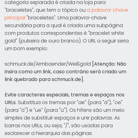
categoria separada é criada na loja para
"braceletes", que tem o tópico ou
a palavra-chave
principal
"braceletes". Uma palavra-chave
secundária para a qual é criada uma subpágina
com produtos correspondentes é "bracelet white
gold" (pulseira de ouro branco). O URL a seguir seria
um bom exemplo:
schmuck.de/Armbaender/Weißgold
[Atenção: Não
insira como um link, caso contrário será criado um
link quebrado para schmuck.de].
Evite caracteres especiais, tremas e espaços nos
URLs
. Substitua os tremas por "ae" (para "ä"), "oe"
(para "ö") e "ue" (para "ü"). Os hífens são um meio
simples de substituir espaços e unir palavras. As
barras nos URLs, ou seja, "/", são usadas para
esclarecer a hierarquia das páginas.