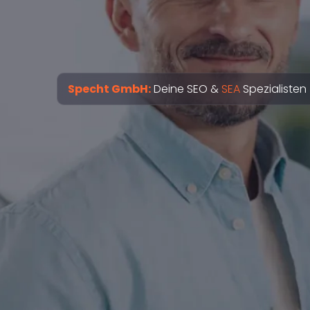
Specht GmbH:
Deine SEO &
SEA
Spezialisten