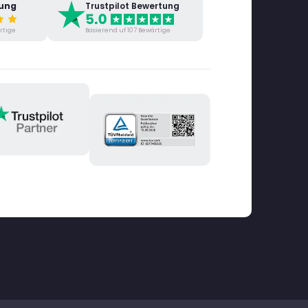
tung
Trustpilot Bewertung
rtige
Basierend uf 107 Bewärtige