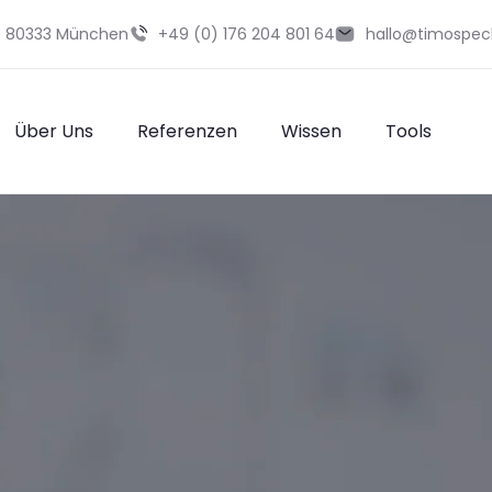
29 80333 München
+49 (0) 176 204 801 64
hallo@timospec
Über Uns
Referenzen
Wissen
Tools