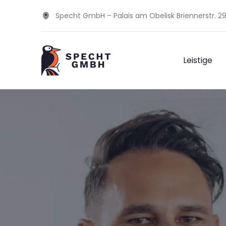
Specht GmbH – Palais am Obelisk Briennerstr. 
Leistige