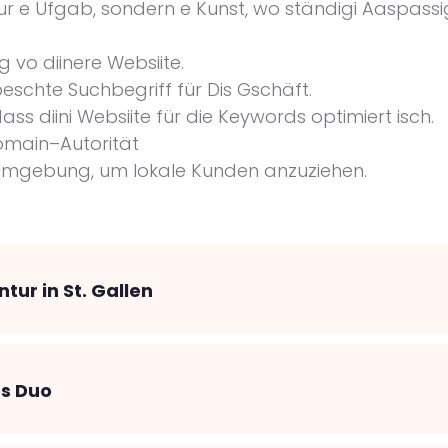
r e Ufgab, sondern e Kunst, wo ständigi Aaspassig
g vo diinere Websiite.
 beschte Suchbegriff für Dis Gschäft.
dass diini Websiite für die Keywords optimiert isch.
Domain–Autorität
mgebung, um lokale Kunden anzuziehen.
ur in St. Gallen
ts Duo