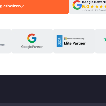
Google Bewer
g erhalten
Basierend uf 315 Bewä