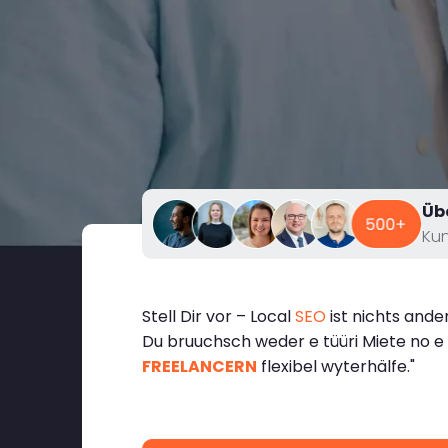
Üb
Ku
Stell Dir vor – Local
SEO
ist nichts ande
Du bruuchsch weder e tüüri Miete no e s
FREELANCERN
flexibel wyterhälfe."