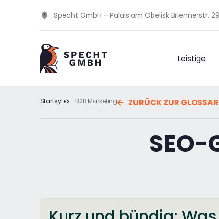
Specht GmbH – Palais am Obelisk Briennerstr. 
Leistige
Startsyte
B2B Marketing
ZURÜCK ZUR GLOSSAR
SEO-G
Kurz und bündig: Was 