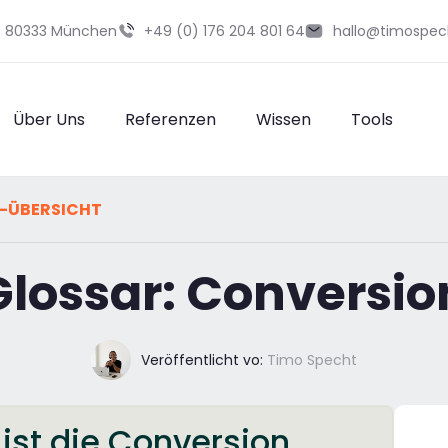
29 80333 München
+49 (0) 176 204 801 64
hallo@timospec
Über Uns
Referenzen
Wissen
Tools
-ÜBERSICHT
lossar: Conversio
Veröffentlicht vo:
Timo Specht
ist die Conversion