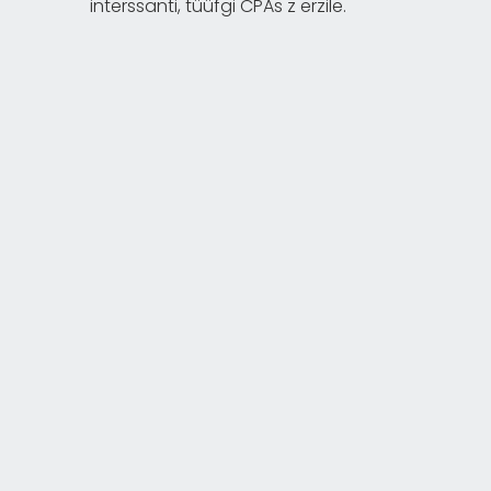
interssanti, tüüfgi CPAs z erzile.