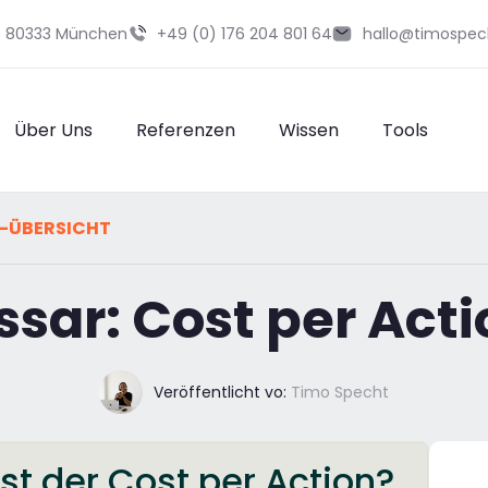
29 80333 München
+49 (0) 176 204 801 64
hallo@timospec
Über Uns
Referenzen
Wissen
Tools
-ÜBERSICHT
sar: Cost per Act
Veröffentlicht vo:
Timo Specht
st der Cost per Action?