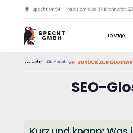
Specht GmbH – Palais am Obelisk Briennerstr. 
Leistige
Startsyte
B2B Marketing
ZURÜCK ZUR GLOSSAR
SEO-Glos
Kurz und knapp: Was i