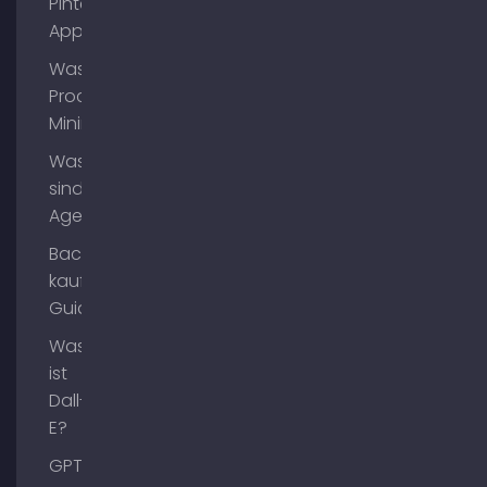
Pinterest
App?
Was ist
Process
Mining?
Was
sind AI
Agents?
Backlinks
kaufen
Guide
Was
ist
Dall-
E?
GPT-