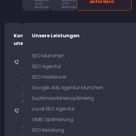
Basierend
Basierend
anfordern
uf 315
uf 107
Bewärtige
Bewärtige
Kontaktiere
Unsere Leistungen
uns!
SEO München
+49
SEO Agentur
(0)
SEO Freelancer
176
204
Google Ads Agentur München
801
Suchmaschinenoptimierig
64
Local SEO Agentur
+49
(0)
GMB Optimierung
89
SEO Beratung
380