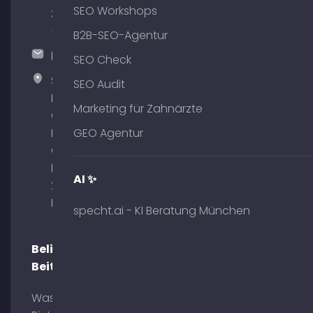
SEO Workshops
375
51
B2B-SEO-Agentur
hallo@timospecht.de
SEO Check
Specht
SEO Audit
Marketing
Marketing für Zahnärzte
GmbH –
Palais am
GEO Agentur
Obelisk
Briennerstr.
AI ✨
29 80333
München
specht.ai - KI Beratung München
Beliebte
Beiträge
Was ist