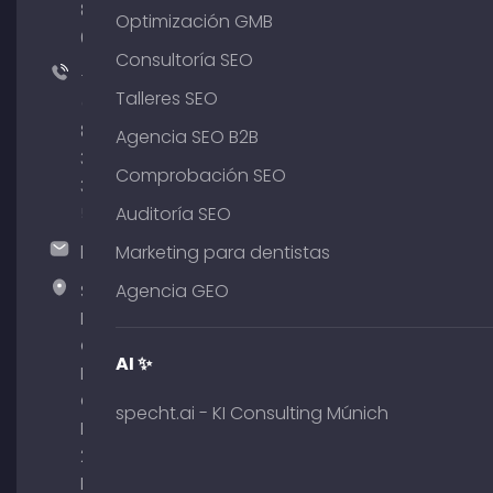
801
Optimización GMB
64
Consultoría SEO
+49
Talleres SEO
(0)
89
Agencia SEO B2B
380
Comprobación SEO
375
51
Auditoría SEO
hallo@timospecht.de
Marketing para dentistas
Specht
Agencia GEO
Marketing
GmbH –
AI ✨
Palais am
Obelisk
specht.ai - KI Consulting Múnich
Briennerstr.
29 80333
Múnich