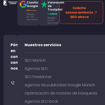
Clasificación
Valoración
Google
de
Solicite
Trustpilot
asesoramiento
Basado
SEO ahora
en 315
Basado
opiniones
en 107
opiniones
Póngase
Nuestros servicios
en
contacto
SEO Múnich
con
nosotros
Agencia SEO
SEO Freelancer
+49
Agencia de publicidad Google Múnich
(0)
Optimización de motores de búsqueda
176
204
Agencia SEO local