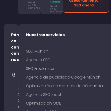
asesoramiento
Basado
SEO ahora
en 315
Basado
opiniones
en 107
opiniones
Póngase
Nuestros servicios
en
contacto
SEO Múnich
con
nosotros
Agencia SEO
SEO Freelancer
+49
Agencia de publicidad Google Múnich
(0)
Optimización de motores de búsqueda
176
204
Agencia SEO local
801
Optimización GMB
64