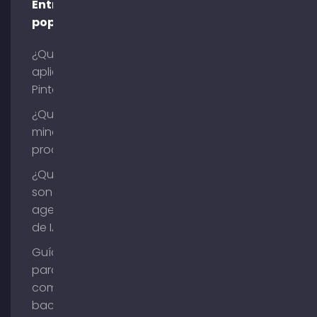
Entradas
populares
¿Qué es la
aplicación
Pinterest?
¿Qué es la
minería de
procesos?
¿Qué
son los
agentes
de IA?
Guía
para
comprar
backlinks