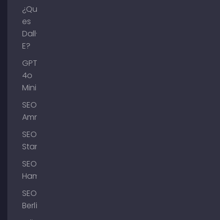
¿Qué
es
Dall-
E?
GPT-
4o
Mini
SEO
Ammersee
SEO
Starnberg
SEO
Hamburgo
SEO
Berlín