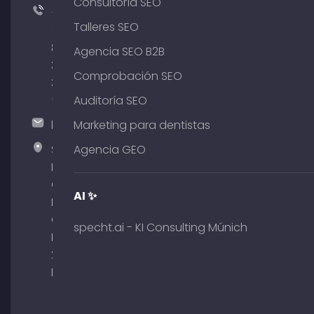
Consultoría SEO
+49
Talleres SEO
(0)
89
Agencia SEO B2B
380
Comprobación SEO
375
51
Auditoría SEO
hallo@timospecht.de
Marketing para dentistas
Specht
Agencia GEO
Marketing
GmbH –
AI ✨
Palais am
Obelisk
specht.ai - KI Consulting Múnich
Briennerstr.
29 80333
Múnich