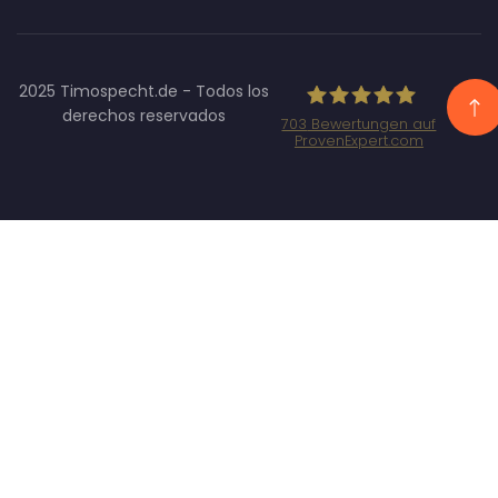
2025 Timospecht.de - Todos los
derechos reservados
703
Bewertungen auf
ProvenExpert.com
Specht
Marketing
GmbH -
SEO/SEA
Agentur
München