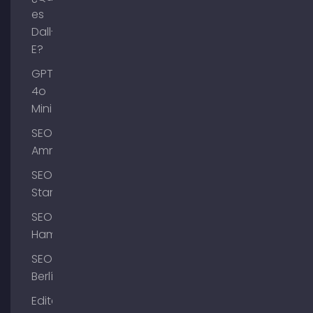
es
Dall-
E?
GPT-
4o
Mini
SEO
Ammersee
SEO
Starnberg
SEO
Hamburgo
SEO
Berlín
Editar el