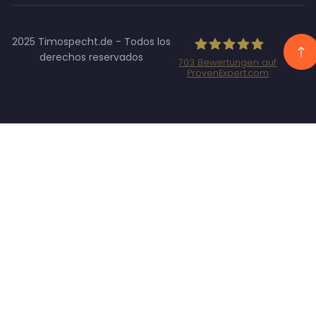
2025 Timospecht.de - Todos los
derechos reservados
703
Bewertungen auf
ProvenExpert.com
Specht
Marketing
GmbH -
SEO/SEA
Agentur
München