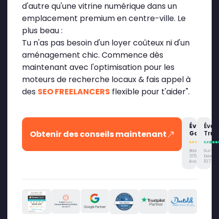
d'autre qu'une vitrine numérique dans un
emplacement premium en centre-ville. Le
plus beau :
Tu n'as pas besoin d'un loyer coûteux ni d'un
aménagement chic. Commence dès
maintenant avec l'optimisation pour les
moteurs de recherche locaux & fais appel à
des
SEO FREELANCERS
flexible pour t'aider".
Évaluati
Éval
Obtenir des conseils maintenant
Google
Trus
Basé sur
Sur la
315
base d
évaluations
107 avi