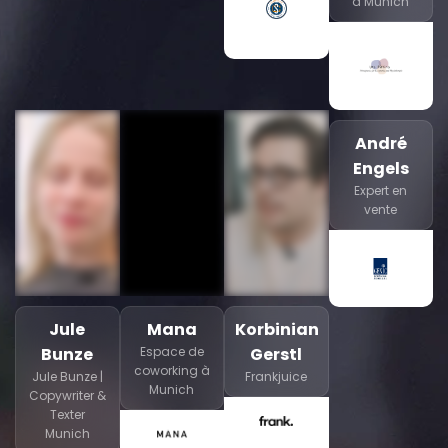
à Munich
André
Engels
Expert en
vente
Jule
Mana
Korbinian
Bunze
Espace de
Gerstl
coworking à
Jule Bunze |
Frankjuice
Munich
Copywriter &
Texter
Munich