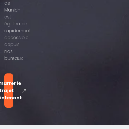
de
Munich
est
également
rapidement
accessible
depuis
nos
bureaux.
marrer le
trajet
intenant