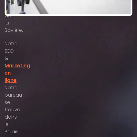
la
capitale
de
la
Bavière.
Notre
SEO
&
Marketing
en
ligne
Notre
bureau
se
trouve
dans
le
Palais