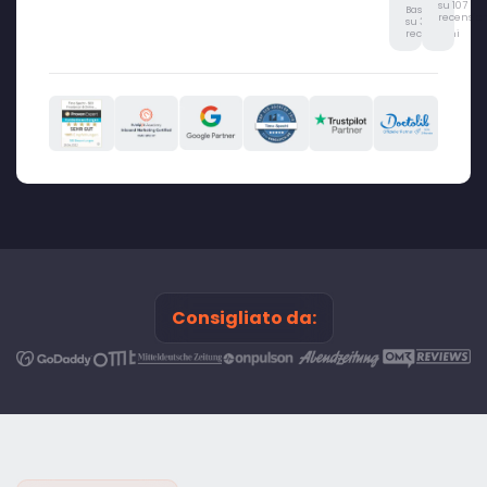
su 107
Basato
recension
su 315
recensioni
Consigliato da: