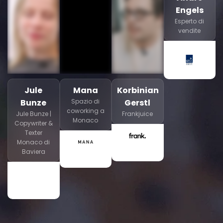
Engels
Esperto di
vendite
Jule
Mana
Korbinian
Bunze
Spazio di
Gerstl
coworking a
Jule Bunze |
Frankjuice
Monaco
Copywriter &
Texter
Monaco di
Baviera