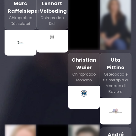
Marc
Lennart
Raffelsieper
Volbeding
Chiropratico
Chiropratico
Düsseldorf
Kiel
Christian
Uta
Waier
Pittino
Chiropratico
Osteopatia e
Monaco
fisioterapia a
Monaco di
Baviera
André