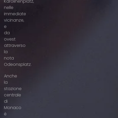
Karolinenplatz,
nelle
immediate
vicinanze,
e
da
ovest
attraverso
la
nota
Odeonsplatz.
Anche
la
stazione
centrale
di
Monaco
è