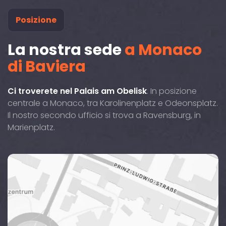
Posizione
La nostra sede
a Monaco
di Baviera
Ci troverete nel Palais am Obelisk
. In posizione
centrale a Monaco, tra Karolinenplatz e Odeonsplatz.
Il nostro secondo ufficio si trova a Ravensburg, in
Marienplatz.
Brienner
Straße
29,
80333
si
trova