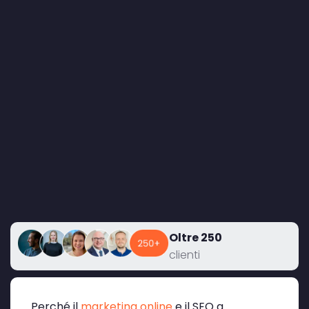
Oltre 250
clienti
Perché il
marketing online
e il SEO a