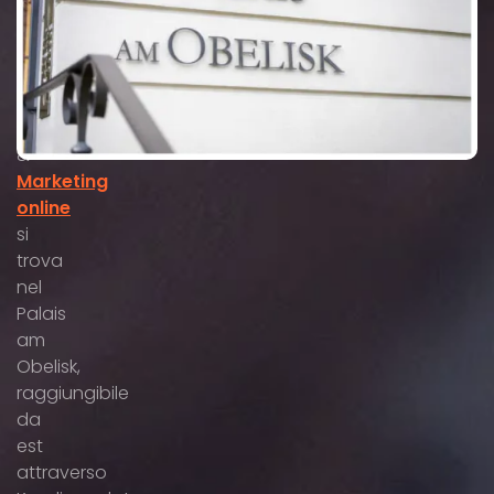
capitale
bavarese.
Il
nostro
SEO
&
Marketing
online
si
trova
nel
Palais
am
Obelisk,
raggiungibile
da
est
attraverso