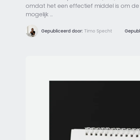
omdat het een effectief middel is om de
mogelijk ...
Gepubliceerd door:
Timo Specht
Gepubl