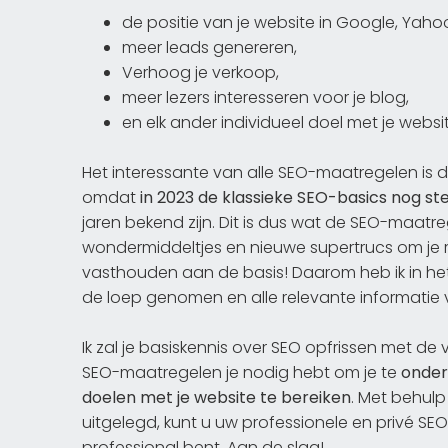
de positie van je website in Google, Yah
meer leads genereren,
Verhoog je verkoop,
meer lezers interesseren voor je blog,
en elk ander individueel doel met je websit
Het interessante van alle SEO-maatregelen is da
omdat
in 2023 de klassieke SEO-basics nog st
jaren bekend zijn. Dit is dus wat de SEO-maatr
wondermiddeltjes en nieuwe supertrucs om je r
vasthouden aan de basis! Daarom heb ik in het
de loep genomen en alle relevante informatie 
Ik zal je basiskennis over SEO opfrissen met d
SEO-maatregelen je nodig hebt om je te
onder
doelen met je website te bereiken
. Met behulp
uitgelegd, kunt u uw professionele en privé SE
professional bent. Aan de slag!