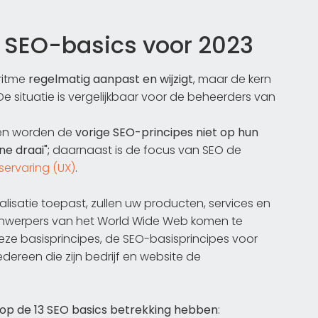
 SEO-basics voor 2023
oritme
regelmatig aanpast en wijzigt
, maar de kern
. De situatie is vergelijkbaar voor de beheerders van
gen worden de
vorige SEO-principes niet op hun
e draai";
daarnaast is de focus van SEO de
servaring (UX)
.
isatie toepast, zullen uw producten, services en
hijnwerpers van het World Wide Web komen te
deze basisprincipes, de SEO-basisprincipes voor
edereen die zijn bedrijf en website de
op de 13 SEO basics betrekking hebben
: