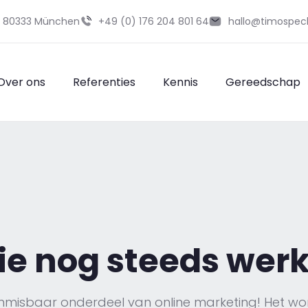
29 80333 München
+49 (0) 176 204 801 64
hallo@timospec
Over ons
Referenties
Kennis
Gereedschap
die nog steeds wer
nmisbaar onderdeel van online marketing! Het wor