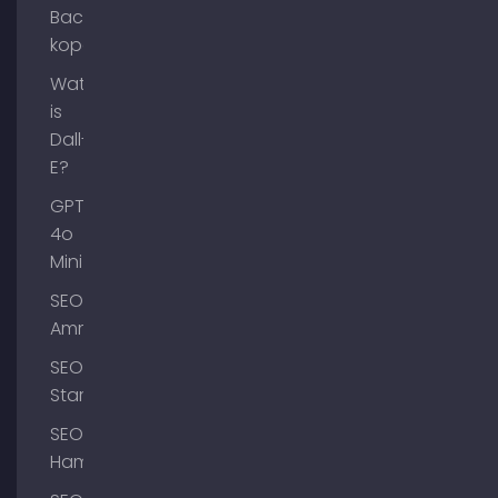
Backlinks
kopen
Wat
is
Dall-
E?
GPT-
4o
Mini
SEO
Ammersee
SEO
Starnberg
SEO
Hamburg