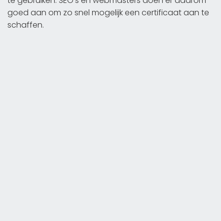
te gebruiken. SEO's en webmasters doen er daarom
goed aan om zo snel mogelijk een certificaat aan te
schaffen.