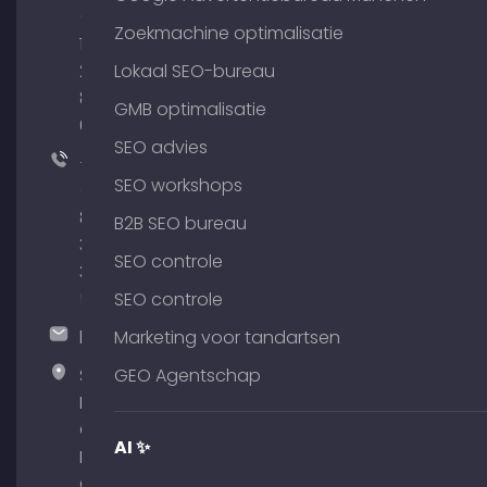
(0)
Zoekmachine optimalisatie
176
204
Lokaal SEO-bureau
801
GMB optimalisatie
64
SEO advies
+49
SEO workshops
(0)
89
B2B SEO bureau
380
SEO controle
375
51
SEO controle
hallo@timospecht.de
Marketing voor tandartsen
Specht
GEO Agentschap
Marketing
GmbH –
AI ✨
Palais am
Obelisk