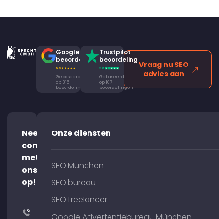
Google-
Trustpilot
beoordeling
beoordeling
Vraag nu SEO
advies aan
Gebaseerd
Gebaseerd
op 315
op 107
beoordelingen
beoordelingen
Neem
Onze diensten
contact
met
SEO München
ons
op!
SEO bureau
SEO freelancer
+49
Google Advertentiebureau München