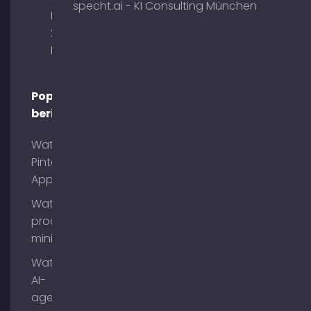
specht.ai - KI Consulting München
Briennerstr.
29 80333
München
Populaire
berichten
Wat is
Pinterest
App?
Wat is
process
mining?
Wat zijn
AI-
agenten?