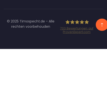
© 2025 Timospecht.de - Alle
rechten voorbehouden
703
Bewertungen auf
ProvenExpert.com
Specht
Marketing GmbH
- SEO/SEA
Agentur
München