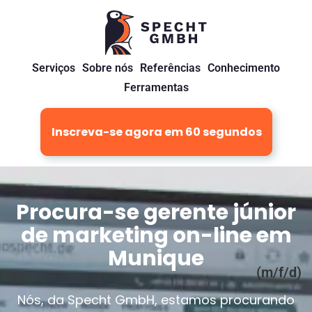
Serviços
Sobre nós
Referências
Conhecimento
Ferramentas
Inscreva-se agora em 60 segundos
Procura-se gerente júnior
de marketing on-line em
Munique
(m/f/d)
Nós, da Specht GmbH, estamos procurando