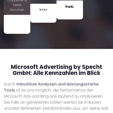
Copywriter &
Texter
München
Microsoft Advertising by Specht
GmbH:
Alle Kennzahlen im Blick
Durch
minutiöse
Analysen und leistungsstarke
Tools
ist es uns möglich, die Performance der
Microsoft Ads und Bing Ads laufend zu analysieren.
Die Fülle an generierten Daten werten wir in kurzen
und klar definierten Zeitabständen aus, um deine Ads