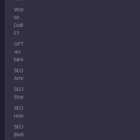
Was
ist
Dall-
E?
GPT-
4o
Mini
SEO
Ammersee
SEO
Starnberg
SEO
Hamburg
SEO
Berlin