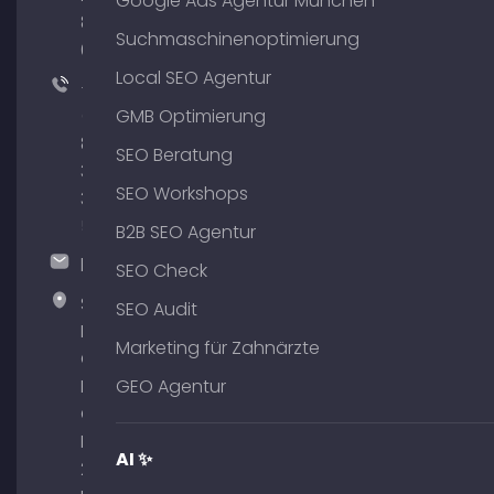
Google Ads Agentur München
801
Suchmaschinenoptimierung
64
Local SEO Agentur
+49
(0)
GMB Optimierung
89
SEO Beratung
380
SEO Workshops
375
51
B2B SEO Agentur
hallo@timospecht.de
SEO Check
Specht
SEO Audit
Marketing
Marketing für Zahnärzte
GmbH –
Palais am
GEO Agentur
Obelisk
Briennerstr.
AI ✨
29 80333