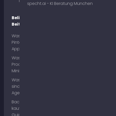
München
specht.ai - KI Beratung München
Beliebte
Beiträge
Was ist
Pinterest
App?
Was ist
Process
Mining?
Was
sind AI
Agents?
Backlinks
kaufen
Guide