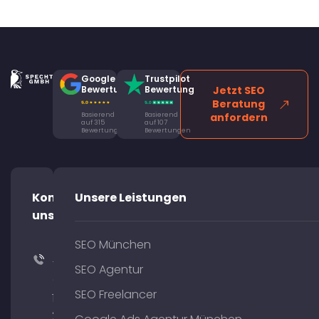
Google
Trustpilot
Bewertung
Bewertung
Jetzt SEO
Beratung
Basierend
Basierend
anfordern
auf 315
auf 107
Bewertungen
Bewertungen
Kontaktiere
Unsere Leistungen
uns!
SEO München
+49
SEO Agentur
(0)
SEO Freelancer
176
204