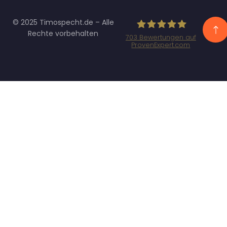
© 2025 Timospecht.de – Alle
Rechte vorbehalten
703
Bewertungen auf
ProvenExpert.com
Specht
Marketing GmbH
- SEO/SEA
Agentur
München