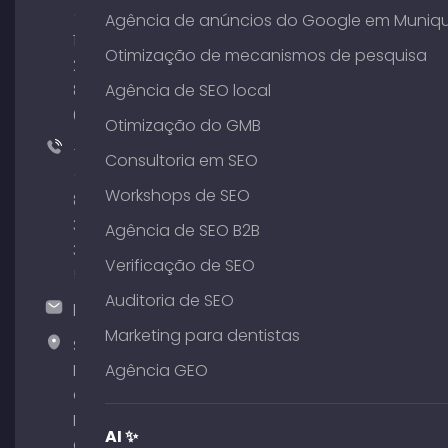
(0)
Agência de anúncios do Google em Muniq
176
Otimização de mecanismos de pesquisa
204
801
Agência de SEO local
64
Otimização do GMB
+49
Consultoria em SEO
(0)
Workshops de SEO
89
380
Agência de SEO B2B
375
Verificação de SEO
51
Auditoria de SEO
hallo@timospecht.de
Marketing para dentistas
Specht
Marketing
Agência GEO
GmbH –
Palais am
AI ✨
Obelisk