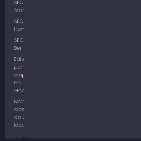
SEO
Starnberg
SEO
Hamburgo
SEO
Berlim
Editar o
perfil da
empresa
no
Google
Melhorar a
classificação
do Google
Maps