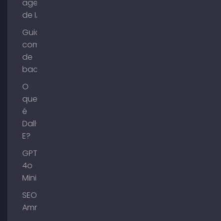
agentes
de IA?
Guia de
compra
de
backlinks
O
que
é
Dall-
E?
GPT-
4o
Mini
SEO
Ammersee