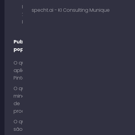
Briennerstr.
specht.ai - KI Consulting Munique
29 80333
Munique
Publicações
populares
O que é o
aplicativo
Pinterest?
O que é
mineração
de
processos?
O que
são