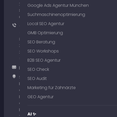
204
Google Ads Agentur München
801
Suchmaschinenoptimierung
64
Local SEO Agentur
+49
(0)
GMB Optimierung
89
SEO Beratung
380
SEO Workshops
375
51
B2B SEO Agentur
hallo@timospecht.de
SEO Check
Specht
SEO Audit
Marketing
Marketing für Zahnärzte
GmbH –
Palais am
GEO Agentur
Obelisk
Briennerstr.
AI ✨
29 80333