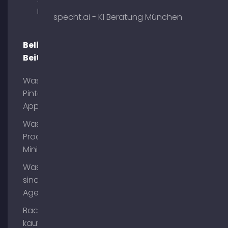
München
specht.ai - KI Beratung München
Beliebte
Beiträge
Was ist
Pinterest
App?
Was ist
Process
Mining?
Was
sind AI
Agents?
Backlinks
kaufen