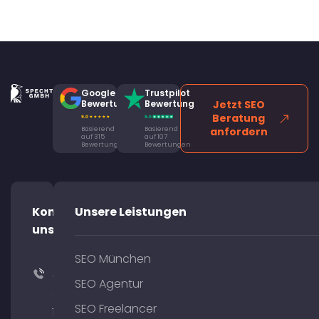
Google
Trustpilot
Bewertung
Bewertung
Jetzt SEO
Beratung
Basierend
Basierend
anfordern
auf 315
auf 107
Bewertungen
Bewertungen
Kontaktiere
Unsere Leistungen
uns!
SEO München
+49
SEO Agentur
(0)
SEO Freelancer
176