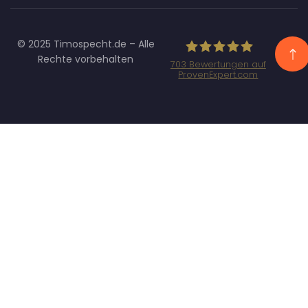
© 2025 Timospecht.de – Alle
Rechte vorbehalten
703
Bewertungen auf
ProvenExpert.com
Specht
Marketing GmbH
- SEO/SEA
Agentur
München