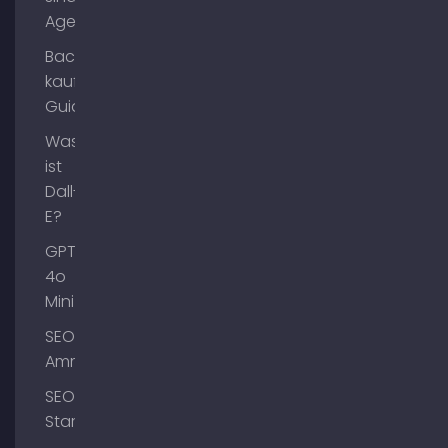
Agents?
Backlinks
kaufen
Guide
Was
ist
Dall-
E?
GPT-
4o
Mini
SEO
Ammersee
SEO
Starnberg