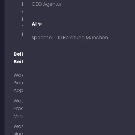
Palais am
GEO Agentur
Obelisk
Briennerstr.
AI ✨
29 80333
München
specht.ai - KI Beratung München
Beliebte
Beiträge
Was ist
Pinterest
App?
Was ist
Process
Mining?
Was
sind AI