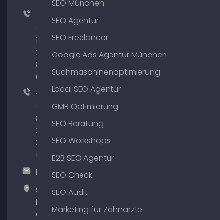
SEO München
+49
SEO Agentur
(0)
SEO Freelancer
176
204
Google Ads Agentur München
801
Suchmaschinenoptimierung
64
Local SEO Agentur
+49
(0)
GMB Optimierung
89
SEO Beratung
380
SEO Workshops
375
51
B2B SEO Agentur
hallo@timospecht.de
SEO Check
Specht
SEO Audit
Marketing
Marketing für Zahnärzte
GmbH –