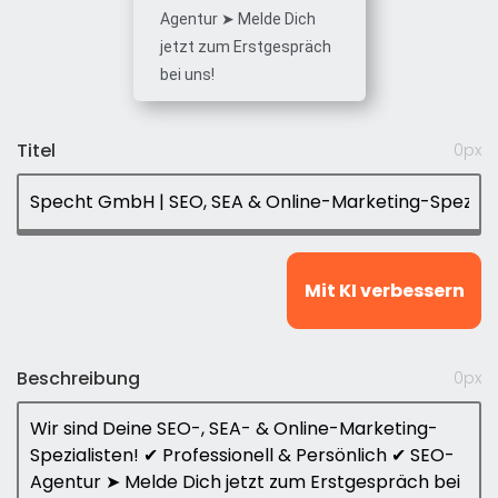
Agentur ➤ Melde Dich
jetzt zum Erstgespräch
bei uns!
Titel
0
px
Mit KI verbessern
Beschreibung
0
px