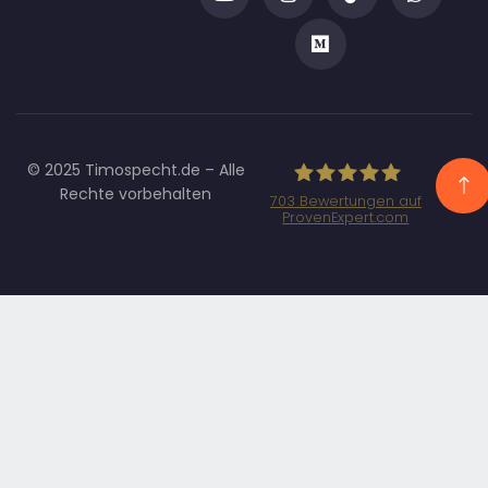
© 2025 Timospecht.de – Alle
Rechte vorbehalten
703
Bewertungen auf
ProvenExpert.com
Specht
Marketing GmbH
- SEO/SEA
Agentur
München