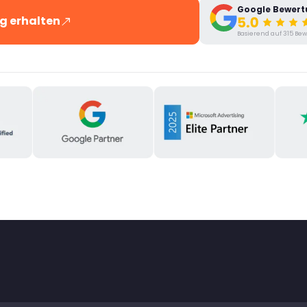
Google Bewer
g erhalten
Basierend auf 315 B