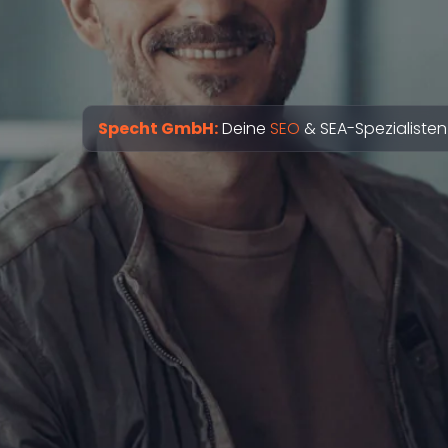
Specht GmbH:
Deine
SEO
& SEA-Spezialisten