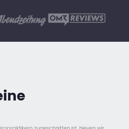
eine
opraktikern zugeschnitten ist, hieven wir