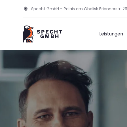
Specht GmbH – Palais am Obelisk Briennerstr. 
Leistungen