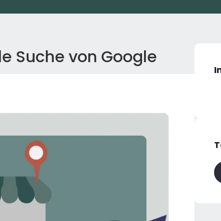
ale Suche von Google
I
T