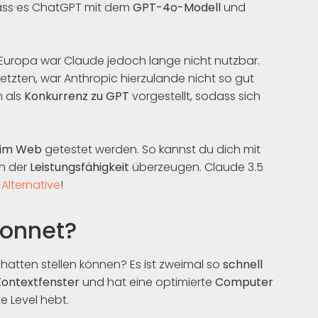
dass es ChatGPT mit dem
GPT-4o-Modell
und
In Europa war Claude jedoch lange nicht nutzbar.
tzten, war Anthropic hierzulande nicht so gut
h als
Konkurrenz zu GPT
vorgestellt, sodass sich
 im Web
getestet werden. So kannst du dich mit
on der
Leistungsfähigkeit
überzeugen. Claude 3.5
Alternative
!
Sonnet?
hatten stellen können? Es ist zweimal so
schnell
ontextfenster
und hat eine optimierte
Computer
e Level hebt.