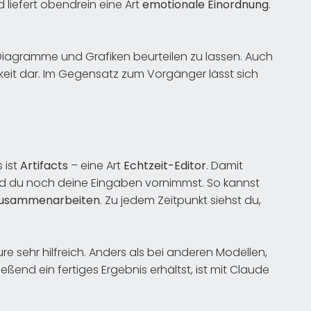
 liefert obendrein eine Art
emotionale Einordnung
.
n, Diagramme und Grafiken beurteilen zu lassen. Auch
gkeit dar. Im Gegensatz zum Vorgänger lässt sich
 ist
Artifacts
– eine Art
Echtzeit-Editor
. Damit
nd du noch deine Eingaben vornimmst. So kannst
usammenarbeiten
. Zu jedem Zeitpunkt siehst du,
ure sehr hilfreich. Anders als bei anderen Modellen,
end ein fertiges Ergebnis erhältst, ist mit Claude