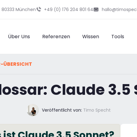
29 80333 München
+49 (0) 176 204 801 64
hallo@timospec
Über Uns
Referenzen
Wissen
Tools
R-ÜBERSICHT
ossar: Claude 3.5
Veröffentlicht von:
Timo Specht
ist Claude 3.5 Sonnet?