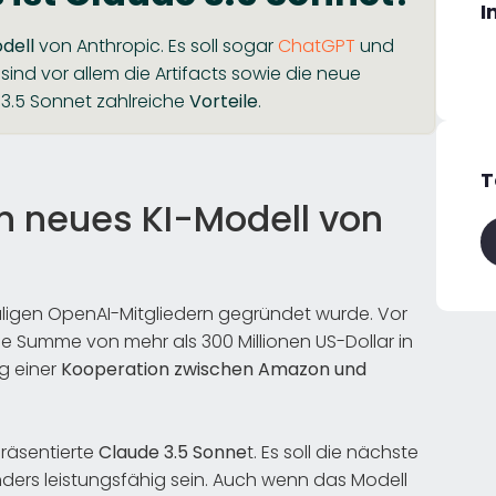
I
dell
von Anthropic. Es soll sogar
ChatGPT
und
ind vor allem die Artifacts sowie die neue
e 3.5 Sonnet zahlreiche
Vorteile
.
T
n neues KI-Modell von
ligen OpenAI-Mitgliedern gegründet wurde. Vor
he Summe von mehr als 300 Millionen US-Dollar in
g einer
Kooperation zwischen Amazon und
präsentierte
Claude 3.5 Sonne
t. Es soll die nächste
ders leistungsfähig sein. Auch wenn das Modell