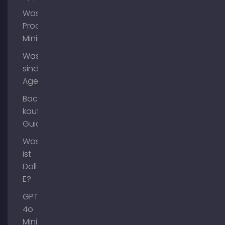
Was ist
Process
Mining?
Was
sind AI
Agents?
Backlinks
kaufen
Guide
Was
ist
Dall-
E?
GPT-
4o
Mini