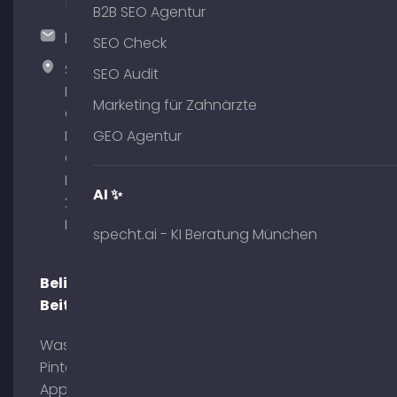
51
B2B SEO Agentur
hallo@timospecht.de
SEO Check
Specht
SEO Audit
Marketing
Marketing für Zahnärzte
GmbH –
Palais am
GEO Agentur
Obelisk
Briennerstr.
AI ✨
29 80333
München
specht.ai - KI Beratung München
Beliebte
Beiträge
Was ist
Pinterest
App?