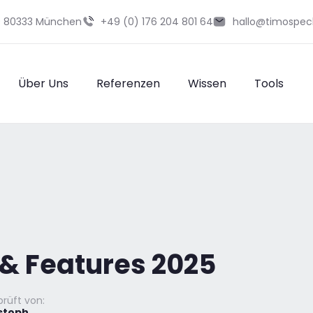
29 80333 München
+49 (0) 176 204 801 64
hallo@timospec
Über Uns
Referenzen
Wissen
Tools
 & Features 2025
rüft von:
stoph