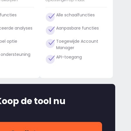
-functies
Alle schaalfuncties
eerde analyses
Aanpasbare functies
bel optie
Toegewijde Account
Manager
it ondersteuning
API-toegang
Koop de tool nu