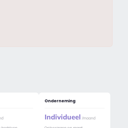
Onderneming
Individueel
nd
/maand
 bedrijven
Oplossingen op maat