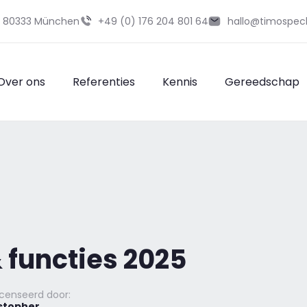
29 80333 München
+49 (0) 176 204 801 64
hallo@timospec
Over ons
Referenties
Kennis
Gereedschap
 functies 2025
censeerd door:
stopher