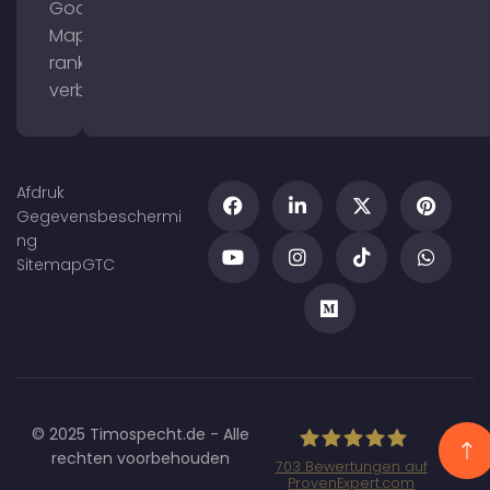
Google
Maps
ranking
verbeteren
Afdruk
Gegevensbeschermi
ng
Sitemap
GTC
© 2025 Timospecht.de - Alle
rechten voorbehouden
703
Bewertungen auf
ProvenExpert.com