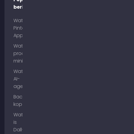
berichten
Wat is
Pinterest
App?
Wat is
process
mining?
Wat zijn
AI-
agenten?
Backlinks
kopen
Wat
is
Dall-