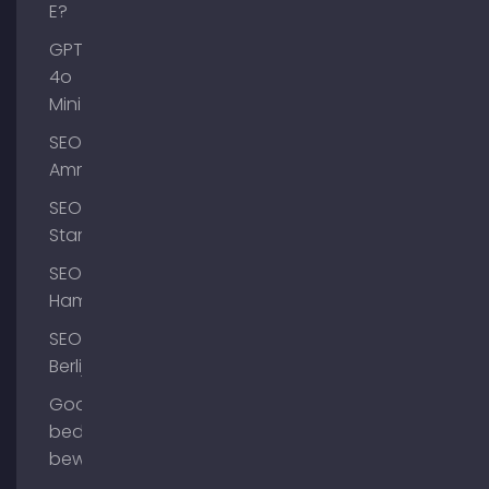
E?
GPT-
4o
Mini
SEO
Ammersee
SEO
Starnberg
SEO
Hamburg
SEO
Berlijn
Google
bedrijfsprofiel
bewerken