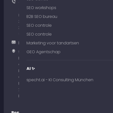
+49
SEO workshops
(0)
89
B2B SEO bureau
380
SEO controle
375
51
SEO controle
hallo@timospecht.de
Marketing voor tandartsen
Specht
GEO Agentschap
Marketing
GmbH –
AI ✨
Palais am
Obelisk
specht.ai - KI Consulting München
Briennerstr.
29 80333
München
Populaire