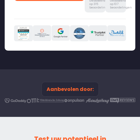
Gebaseerd
Gebaseerd
op 315
op 107
beoordelingen
beoordelingen
Aanbevolen door:
Test uw potentieel in