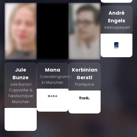
André
Engels
Verkoopexpert
Jule
Mana
Korbinian
Bunze
Coworkingruimte
Gerstl
in München
Jule Bunze |
Frankjuice
Copywriter &
Tekstschrijver
München