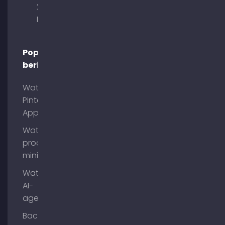
29 80333
München
Populaire
berichten
Wat is
Pinterest
App?
Wat is
process
mining?
Wat zijn
AI-
agenten?
Backlinks