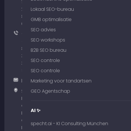
176
204
Lokaal SEO-bureau
801
GMB optimalisatie
64
SEO advies
+49
SEO workshops
(0)
89
B2B SEO bureau
380
SEO controle
375
51
SEO controle
hallo@timospecht.de
Marketing voor tandartsen
Specht
GEO Agentschap
Marketing
GmbH –
AI ✨
Palais am
Obelisk
specht.ai - KI Consulting München
Briennerstr.