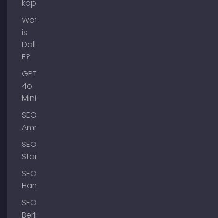
kopen
Wat
is
Dall-
E?
GPT-
4o
Mini
SEO
Ammersee
SEO
Starnberg
SEO
Hamburg
SEO
Berlijn