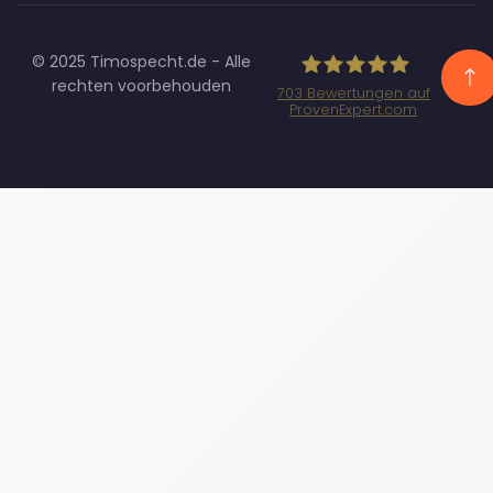
© 2025 Timospecht.de - Alle
rechten voorbehouden
703
Bewertungen auf
ProvenExpert.com
Specht
Marketing GmbH
- SEO/SEA
Agentur
München