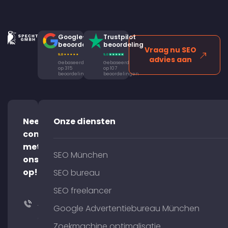
Google-
Trustpilot
beoordeling
beoordeling
Vraag nu SEO
advies aan
Gebaseerd
Gebaseerd
op 315
op 107
beoordelingen
beoordelingen
Neem
Onze diensten
contact
met
SEO München
ons
op!
SEO bureau
SEO freelancer
+49
Google Advertentiebureau München
(0)
Zoekmachine optimalisatie