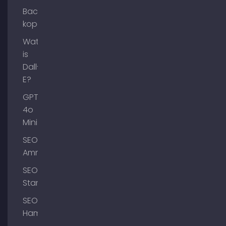
Backlinks
kopen
Wat
is
Dall-
E?
GPT-
4o
Mini
SEO
Ammersee
SEO
Starnberg
SEO
Hamburg