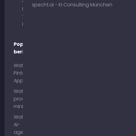
Obelisk
specht.ai - KI Consulting München
Briennerstr.
29 80333
München
Populaire
berichten
Wat is
Pinterest
App?
Wat is
process
mining?
Wat zijn
AI-
agenten?