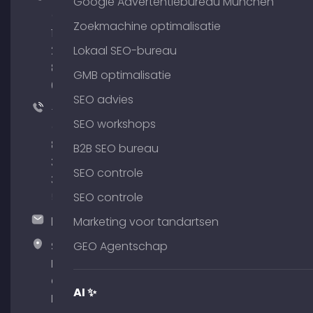
Google Advertentiebureau München
(0)
Zoekmachine optimalisatie
176
204
Lokaal SEO-bureau
801
GMB optimalisatie
64
SEO advies
+49
SEO workshops
(0)
89
B2B SEO bureau
380
SEO controle
375
51
SEO controle
hallo@timospecht.de
Marketing voor tandartsen
Specht
GEO Agentschap
Marketing
GmbH –
AI ✨
Palais am