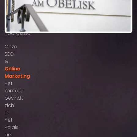
boulevards
in
de
Beierse
hoofdstad.
Onze
SEO
&
Online
Marketing
Het
kantoor
bevindt
zich
in
het
Palais
am