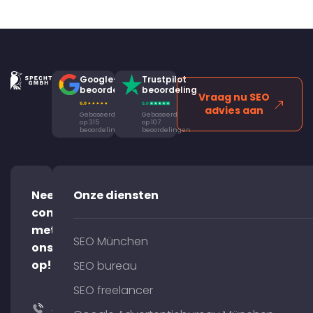
Google-
Trustpilot
beoordeling
beoordeling
Vraag nu SEO
advies aan
Gebaseerd
Gebaseerd
op 315
op 107
beoordelingen
beoordelingen
Neem
Onze diensten
contact
met
SEO München
ons
op!
SEO bureau
SEO freelancer
+49