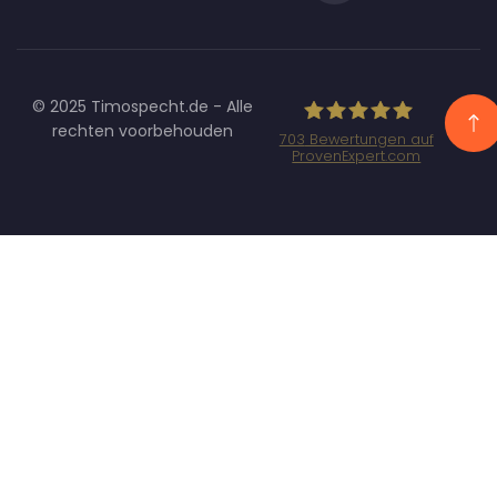
© 2025 Timospecht.de - Alle
rechten voorbehouden
703
Bewertungen auf
ProvenExpert.com
Specht
Marketing GmbH
- SEO/SEA
Agentur
München