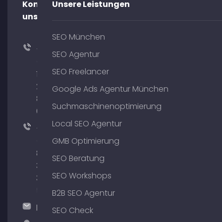
Kontaktiere
Unsere Leistungen
uns!
SEO München
+49
SEO Agentur
(0)
SEO Freelancer
176
204
Google Ads Agentur München
801
Suchmaschinenoptimierung
64
Local SEO Agentur
+49
(0)
GMB Optimierung
89
SEO Beratung
380
SEO Workshops
375
51
B2B SEO Agentur
hallo@timospecht.de
SEO Check