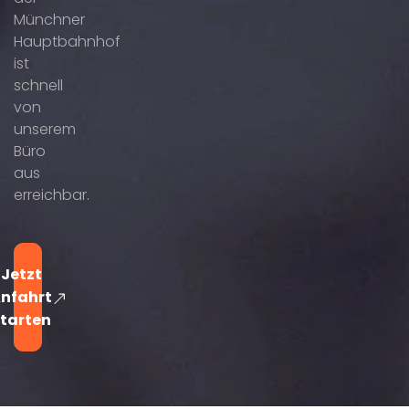
Münchner
Hauptbahnhof
ist
schnell
von
unserem
Büro
aus
erreichbar.
Jetzt
nfahrt
tarten