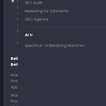
Specht
SEO Audit
Marketing
Marketing für Zahnärzte
GmbH –
Palais am
GEO Agentur
Obelisk
Briennerstr.
AI ✨
29 80333
München
specht.ai - KI Beratung München
Beliebte
Beiträge
Was ist
Pinterest
App?
Was ist
Process