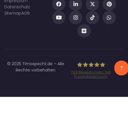
Impressum
Datenschutz
Sitemap
AGB
© 2025 Timospecht.de – Alle
Rechte vorbehalten
703
Bewertungen auf
ProvenExpert.com
Specht
Marketing GmbH
- SEO/SEA
Agentur