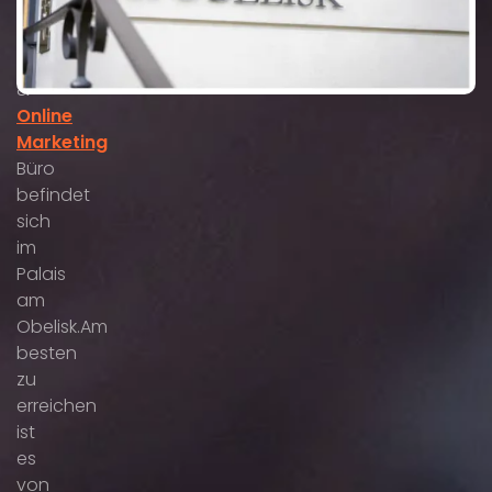
Unser
SEO
&
Online
Marketing
Büro
befindet
sich
im
Palais
am
Obelisk.Am
besten
zu
erreichen
ist
es
von