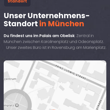
Standort
Unser Unternehmens-
Standort
in München
Du findest uns im Palais am Obelisk
. Zentral in
München zwischen Karolinenplatz und Odeonsplatz.
Unser zweites Büro ist in Ravensburg am Marienplatz.
Die
Brienner
Straße
29,
80333
befindet
sich
zentral