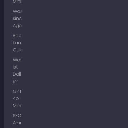
Mining?
Was
sind AI
Agents?
Backlinks
kaufen
Guide
Was
ist
Dall-
E?
GPT-
4o
Mini
SEO
Ammersee