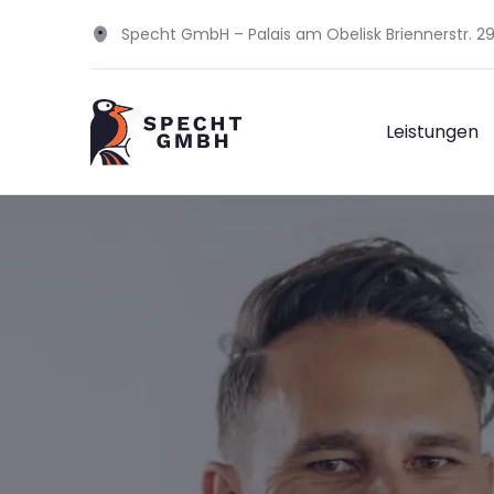
Specht GmbH – Palais am Obelisk Briennerstr. 
Leistungen