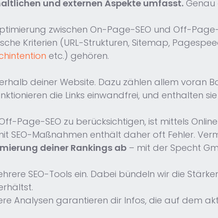
haltlichen und externen Aspekte umfasst.
Genau d
optimierung zwischen On-Page-SEO und Off-Page-
che Kriterien (URL-Strukturen, Sitemap, Pagespeed 
chintention
etc.) gehören.
halb deiner Website. Dazu zählen allem voran Back
ktionieren die Links einwandfrei, und enthalten si
f-Page-SEO zu berücksichtigen, ist mittels Online-
 mit SEO-Maßnahmen enthält daher oft Fehler. Ver
mierung deiner Rankings ab
– mit der Specht G
ehrere SEO-Tools ein. Dabei bündeln wir die Stärke
erhältst.
ere Analysen garantieren dir Infos, die auf dem akt