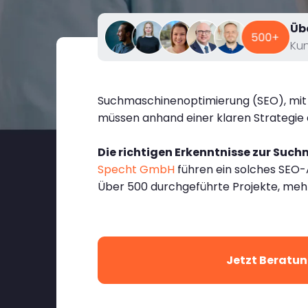
Üb
Ku
Suchmaschinenoptimierung (SEO), mit 
müssen anhand einer klaren Strategie 
Die richtigen Erkenntnisse zur Suc
Specht GmbH
führen ein solches SEO-A
Über 500 durchgeführte Projekte, meh
Jetzt Beratun