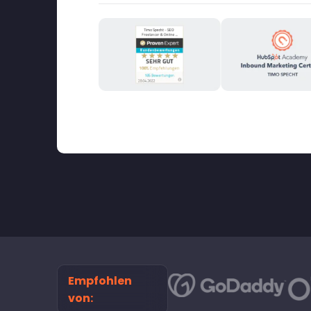
Empfohlen
von: