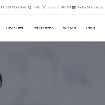
29 80333 München
+49 (0) 176 204 801 64
hallo@timospec
Über Uns
Referenzen
Wissen
Tools