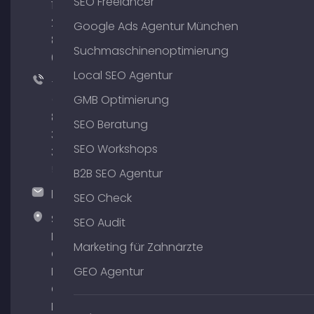
SEO Freelancer
176
204
Google Ads Agentur München
801
Suchmaschinenoptimierung
64
Local SEO Agentur
+49
(0)
GMB Optimierung
89
SEO Beratung
380
SEO Workshops
375
51
B2B SEO Agentur
hallo@timospecht.de
SEO Check
Specht
SEO Audit
Marketing
Marketing für Zahnärzte
GmbH –
Palais am
GEO Agentur
Obelisk
Briennerstr.