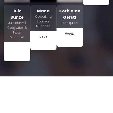
Jule
Mana
Korbinian
Bunze
Coworking
Gerstl
Space in
Jule Bunze |
Frankjuice
München
Copywriter &
Texter
München