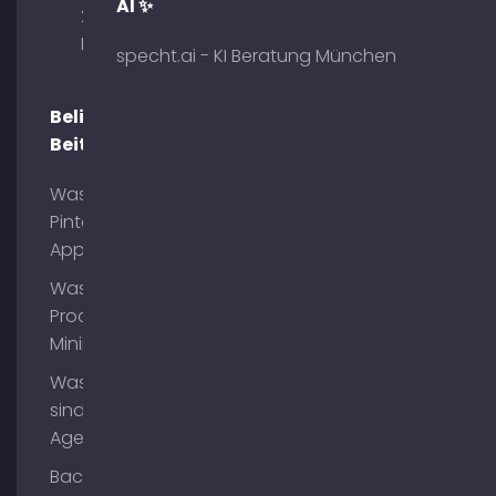
AI ✨
29 80333
München
specht.ai - KI Beratung München
Beliebte
Beiträge
Was ist
Pinterest
App?
Was ist
Process
Mining?
Was
sind AI
Agents?
Backlinks