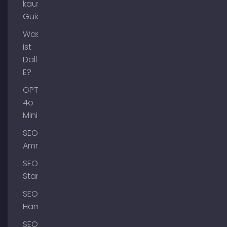
kaufen
Guide
Was
ist
Dall-
E?
GPT-
4o
Mini
SEO
Ammersee
SEO
Starnberg
SEO
Hamburg
SEO