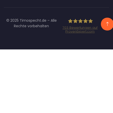
© 2025 Timospecht.de – Alle
Rechte vorbehalten
703
Bewertungen auf
ProvenExpert.com
Specht
Marketing GmbH
- SEO/SEA
Agentur
München