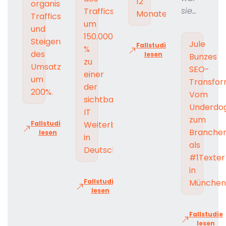
12
organischen
sie…
Traffics
Monaten.
Traffics
um
und
150.000
Steigerung
Jule
Fallstudie
%
des
lesen
Bunzes
zu
Umsatzes
SEO-
einer
um
Transfor
der
200%.
Vom
sichtbarsten
Underdo
IT
zum
Fallstudie
Weiterbildungen
Branchen
lesen
in
als
Deutschland.
#1Texter
in
Fallstudie
München
lesen
Fallstudie
lesen