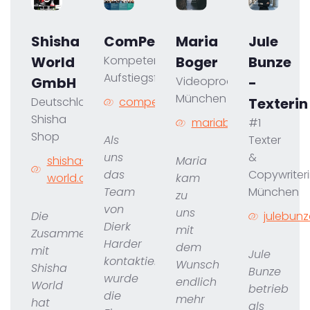
Shisha
ComPers
Maria
Jule
World
Kompetente IT
Boger
Bunze
Aufstiegsfortbildung
GmbH
Videoproduktion aus
-
München
Deutschlands größter
compers.de
Texterin
Shisha
mariaboger.com
#1
Shop
Als
Texter
uns
&
shisha-
Maria
das
Copywriter
world.com
kam
Team
München
zu
von
uns
Die
julebun
Dierk
mit
Zusammenarbeit
Harder
dem
mit
Jule
kontaktierte,
Wunsch
Shisha
Bunze
wurde
endlich
World
betrieb
die
mehr
hat
als