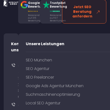
Google
Trustpilot
Bewertung
Bewertung
Jetzt SEO
Beratung
Basierend
Basierend
anfordern
auf 315
auf 107
Bewertungen
Bewertungen
Kontaktiere
Unsere Leistungen
uns!
SEO München
+49
SEO Agentur
(0)
SEO Freelancer
176
204
Google Ads Agentur München
801
Suchmaschinenoptimierung
64
Local SEO Agentur
+49