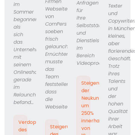
Firmen
Anfragen
im
Texter
Webseite
für
Sommer
und
von
ihre
begonnen,
Copywriter
ComPers
Selbstständigkeit
als
in München
soeben
und
sich
kleines,
frisch
Dienstleistung
das
aber
gelaunched.
im
Unternehmen
florierende
Ernüchternd
Bereich
mit
Geschäft.
musste
Videoproduktion…
seinem
Trotz
das
Onlineshop
ihres
Team
gerade
Talents
Steigerung
feststellen,
im
und
der
dass
Relaunch
der
Neukundenanfragen
die
befand…
hohen
um
Webseite…
Qualität
250%
ihrer
innerhalb
Verdopplung
Arbeit
Steigerung
von
des
war
des