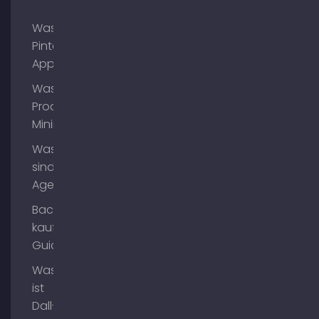
Was ist
Pinterest
App?
Was ist
Process
Mining?
Was
sind AI
Agents?
Backlinks
kaufen
Guide
Was
ist
Dall-