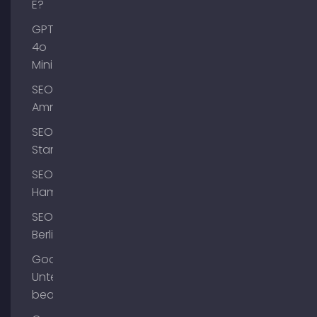
E?
GPT-
4o
Mini
SEO
Ammersee
SEO
Starnberg
SEO
Hamburg
SEO
Berlin
Google
Unternehmensprofil
bearbeiten