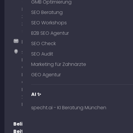
(0)
GMB Optimierung
89
SEO Beratung
380
SEO Workshops
375
51
B2B SEO Agentur
hallo@timospecht.de
SEO Check
Specht
SEO Audit
Marketing
Marketing für Zahnärzte
GmbH –
Palais am
GEO Agentur
Obelisk
Briennerstr.
AI ✨
29 80333
München
specht.ai - KI Beratung München
Beliebte
Beiträge