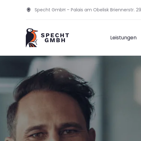
Specht GmbH – Palais am Obelisk Briennerstr. 
Leistungen