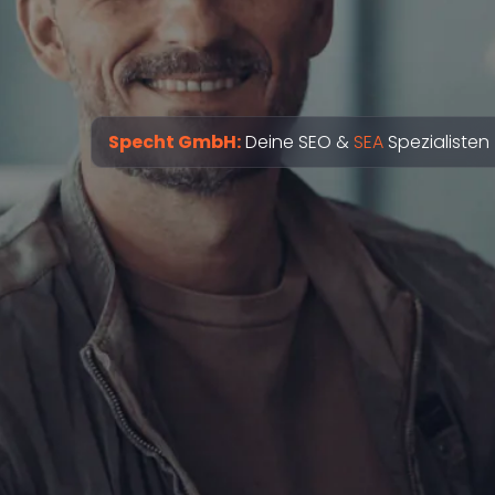
Specht GmbH:
Deine SEO &
SEA
Spezialisten