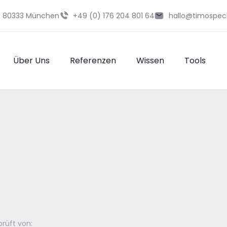
29 80333 München
+49 (0) 176 204 801 64
hallo@timospec
Über Uns
Referenzen
Wissen
Tools
rüft von: