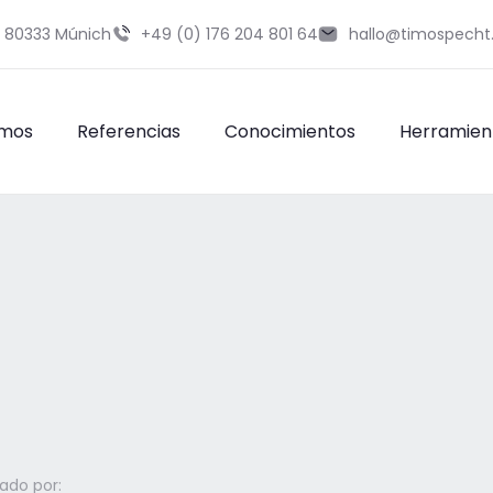
9 80333 Múnich
+49 (0) 176 204 801 64
hallo@timospecht
omos
Referencias
Conocimientos
Herramien
ado por: