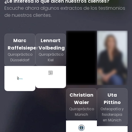
¿Le interesa lo que dicen nuestros clientes?
Escuche ahora algunos extractos de los testimonios
de nuestros clientes.
Marc
Lennart
Raffelsieper
Volbeding
Quiropráctico
Quiropráctico
Düsseldorf
Kiel
Christian
Uta
Waier
Pittino
Quiropráctico
Osteopatía y
Múnich
fisioterapia
en Múnich