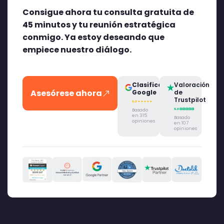
Consigue ahora tu consulta gratuita de
45 minutos y tu reunión estratégica
conmigo. Ya estoy deseando que
empiece nuestro diálogo.
Clasificación
Valoración
Asesórese ahora
Google
de
Trustpilot
Basado
en 315
Basado
opiniones
en 107
opiniones