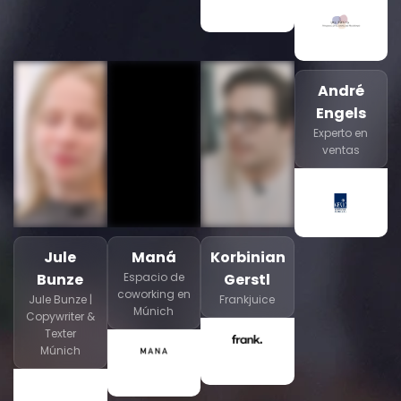
André
Engels
Experto en
ventas
Jule
Maná
Korbinian
Bunze
Espacio de
Gerstl
coworking en
Jule Bunze |
Frankjuice
Múnich
Copywriter &
Texter
Múnich