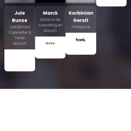
Jule
Maná
Korbinian
Bunze
Espacio de
Gerstl
coworking en
Jule Bunze |
Frankjuice
Múnich
Copywriter &
Texter
Múnich