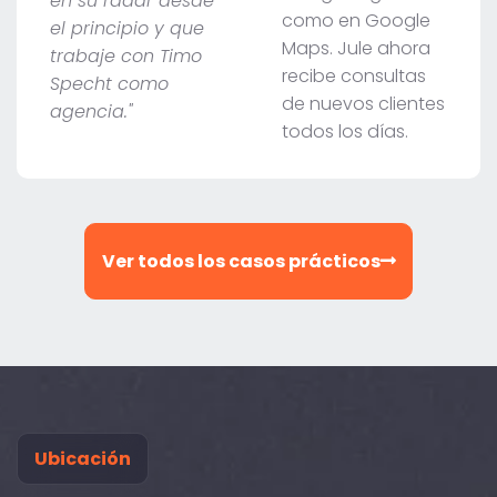
en su radar desde
como en Google
el principio y que
Maps. Jule ahora
trabaje con Timo
recibe consultas
Specht como
de nuevos clientes
agencia."
todos los días.
Ver todos los casos prácticos
Ubicación