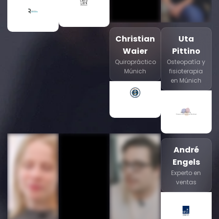
Christian
Uta
Waier
Pittino
Quiropráctico
Osteopatía y
Múnich
fisioterapia
en Múnich
André
Engels
Experto en
ventas