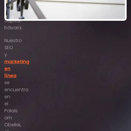
de
la
capital
bávara.
Nuestro
SEO
y
marketing
en
línea
se
encuentra
en
el
Palais
am
Obelisk,