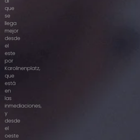
al
que
se
llega
mejor
desde
el
este
por
Karolinenplatz,
que
está
en
las
inmediaciones,
y
desde
el
oeste