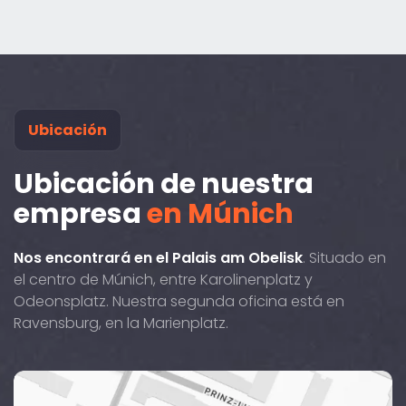
Ubicación
Ubicación de nuestra
empresa
en Múnich
Nos encontrará en el Palais am Obelisk
. Situado en
el centro de Múnich, entre Karolinenplatz y
Odeonsplatz. Nuestra segunda oficina está en
Ravensburg, en la Marienplatz.
Brienner
Straße