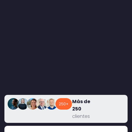
Más de
250
clientes