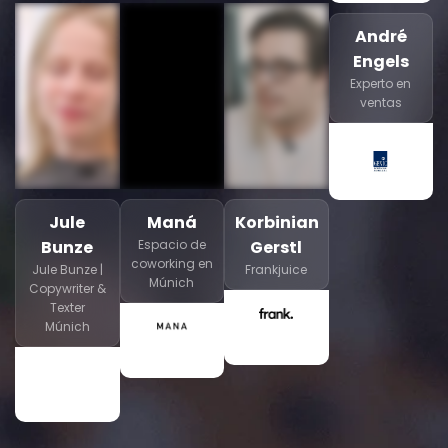
André
Engels
Experto en
ventas
Jule
Maná
Korbinian
Bunze
Espacio de
Gerstl
coworking en
Jule Bunze |
Frankjuice
Múnich
Copywriter &
Texter
Múnich