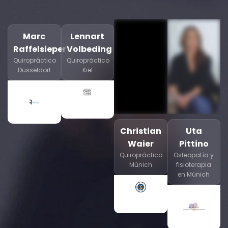
Marc
Lennart
Raffelsieper
Volbeding
Quiropráctico
Quiropráctico
Düsseldorf
Kiel
Christian
Uta
Waier
Pittino
Quiropráctico
Osteopatía y
Múnich
fisioterapia
en Múnich