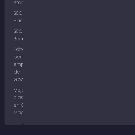
Starnberg
SEO
Hamburgo
SEO
Berlín
Editar el
perfil de
empresa
de
Google
Mejorar la
clasificación
en Google
Maps