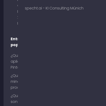
Obelisk
specht.ai - KI Consulting Múnich
Briennerstr.
29 80333
Múnich
Entradas
populares
¿Qué es la
aplicación
Pinterest?
¿Qué es la
minería de
procesos?
¿Qué
son los