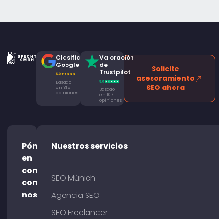
Clasificación
Valoración
Google
de
Solicite
Trustpilot
asesoramiento
Basado
SEO ahora
en 315
Basado
opiniones
en 107
opiniones
Póngase
Nuestros servicios
en
contacto
SEO Múnich
con
nosotros
Agencia SEO
SEO Freelancer