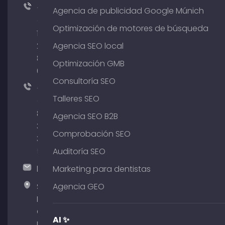
+49
Agencia de publicidad Google Múnich
(0)
Optimización de motores de búsqueda
176
204
Agencia SEO local
801
Optimización GMB
64
Consultoría SEO
+49
Talleres SEO
(0)
89
Agencia SEO B2B
380
Comprobación SEO
375
51
Auditoría SEO
hallo@timospecht.de
Marketing para dentistas
Specht
Agencia GEO
Marketing
GmbH –
AI ✨
Palais am