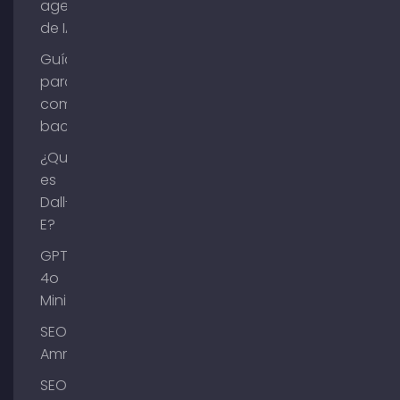
agentes
de IA?
Guía
para
comprar
backlinks
¿Qué
es
Dall-
E?
GPT-
4o
Mini
SEO
Ammersee
SEO