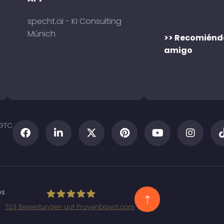
specht.ai - KI Consulting
Múnich
>> Recomiénd
amigo
GTC
os
703
Bewertungen auf ProvenExpert.com
Specht Marketing