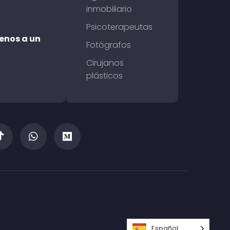
inmobiliario
Psicoterapeutas
enos a un
Fotógrafos
Cirujanos
plásticos
Español