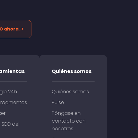
EO ahora
ramientas
Quiénes somos
gle 24h
Quiénes somos
fragmentos
Pulse
ker
Póngase en
contacto con
SEO del
nosotros