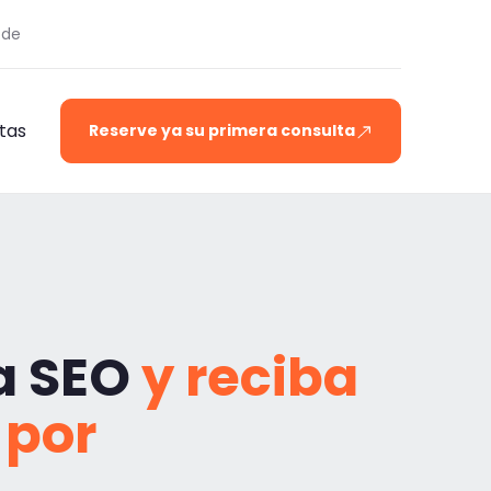
.de
tas
Reserve ya su primera consulta
a SEO
y reciba
 por