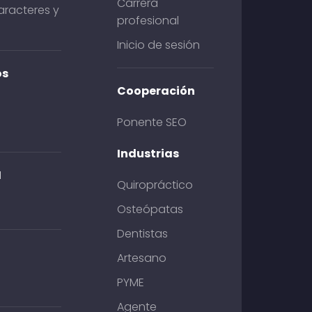
Carrera
racteres y
profesional
Inicio de sesión
os
Cooperación
Ponente SEO
Industrias
M
Quiropráctico
Osteópatas
Dentistas
Artesano
PYME
Agente