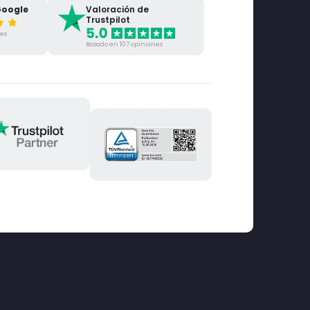
Google
Valoración de
Trustpilot
nes
Basado en 107 opiniones