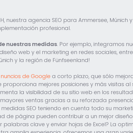
H, nuestra agencia SEO para Ammersee, Múnich y 
implementación profesional.
 de nuestras medidas
. Por ejemplo, integramos n
diseño web y el marketing en redes sociales, entr
ich y la región de Fünfseenland!
anuncios de Google
a corto plazo, que sólo mejoran
e proporciona mejores posiciones y más visitas al 
aumenta la visibilidad de su sitio web en los resu
y mayores ventas gracias a su reforzada presencia
medidas SEO teniendo en cuenta todo su marketing
ad de página pueden contribuir a un mejor diseño
zar palabras clave y enviar hojas de Excel? La op
ra amplia experiencia, ofrecemos una gran varie