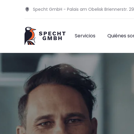
Specht GmbH - Palais am Obelisk Briennerstr. 2
Servicios
Quiénes s