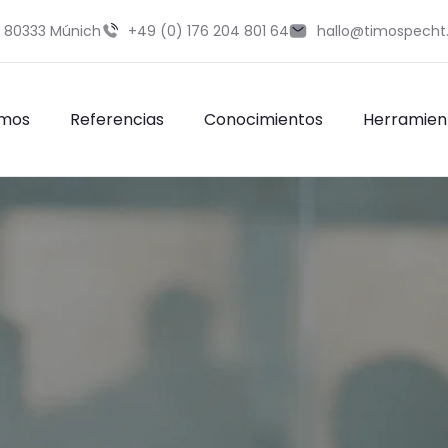
9 80333 Múnich
+49 (0) 176 204 801 64
hallo@timospecht
omos
Referencias
Conocimientos
Herramien