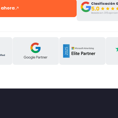
Clasificación 
 ahora
Basado en 315 opinio