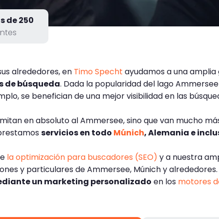
s de 250
entes
us alrededores, en
Timo Specht
ayudamos a una amplia 
os de búsqueda
. Dada la popularidad del lago Ammersee 
plo, se benefician de una mejor visibilidad en las búsqued
limitan en absoluto al Ammersee, sino que van mucho más
 prestamos
servicios en todo
Múnich
, Alemania e incl
de
la optimización para buscadores (SEO)
y a nuestra amp
uciones y particulares de Ammersee, Múnich y alrededore
mediante un marketing personalizado
en los
motores d