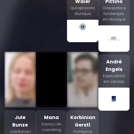
Waier
Pittino
Quiropraxista
Osteopatia e
Munique
fisioterapia
em Munique
André
Engels
Especialista
em vendas
Jule
Mana
Korbinian
Bunze
Espaço de
Gerstl
coworking
Jule Bunze |
Frankjuice