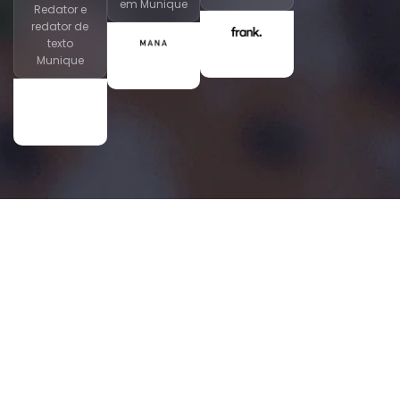
em Munique
Redator e
redator de
texto
Munique