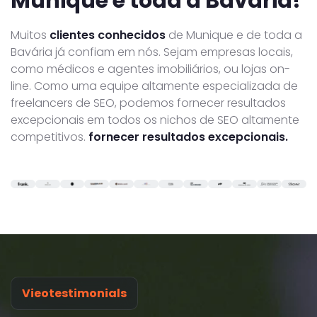
Munique e toda a Bavária!
Muitos
clientes conhecidos
de Munique e de toda a
Bavária já confiam em nós. Sejam empresas locais,
como médicos e agentes imobiliários, ou lojas on-
line. Como uma equipe altamente especializada de
freelancers de SEO, podemos fornecer resultados
excepcionais em todos os nichos de SEO altamente
competitivos.
fornecer resultados excepcionais.
Vieotestimonials