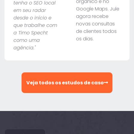
orgânico e no
tenha o SEO local
Google Maps. Jule
em seu radar
agora recebe
desde o início e
novas consultas
que trabalhe com
de clientes todos
a Timo Specht
os dias.
como uma
agência."
Veja todos os estudos de caso