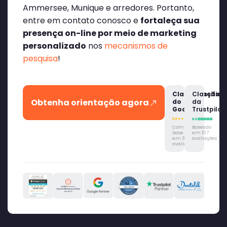
Ammersee, Munique e arredores. Portanto,
entre em contato conosco e
fortaleça sua
presença on-line por meio de marketing
personalizado
nos
mecanismos de
pesquisa
!
Classificação
Classific
Obtenha orientação agora
do
da
Google
Trustpilot
Com
Baseado
base
em 107
em 315
avaliações
avaliações