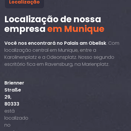
Localização
Localização de nossa
empresa
em Munique
Você nos encontrará no Palais am Obelisk
. Com
localização central em Munique, entre a
Karolinenplatz e a Odeonsplatz. Nosso segundo
escritório fica em Ravensburg, na Marienplatz.
Brienner
Straße
29,
80333
está
localizado
no