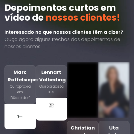
Depoimentos curtos em
vídeo de
nossos clientes!
Interessado no que nossos clientes têm a dizer?
Ouça agora alguns trechos dos depoimentos de
nossos clientes!
Marc
Lennart
Raffelsieper
Volbeding
Quiropraxia
Quiropraxista
em
Kiel
Düsseldorf
Christian
Uta