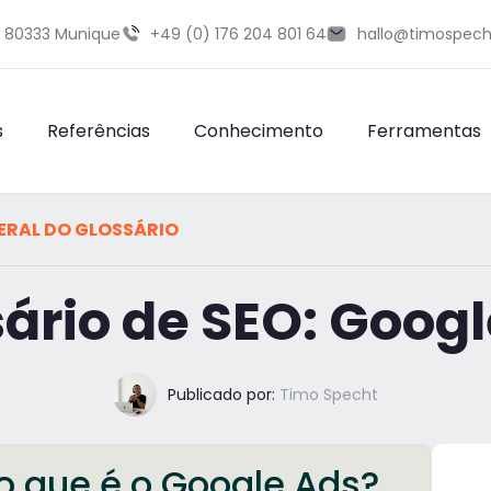
9 80333 Munique
+49 (0) 176 204 801 64
hallo@timospech
s
Referências
Conhecimento
Ferramentas
ERAL DO GLOSSÁRIO
ário de SEO: Goog
Publicado por:
Timo Specht
o que é o Google Ads?