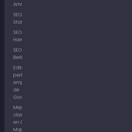
Ammersee
SEO
Starnberg
SEO
Hamburgo
SEO
Berlín
Editar el
perfil de
empresa
de
Google
Mejorar la
clasificación
en Google
Maps