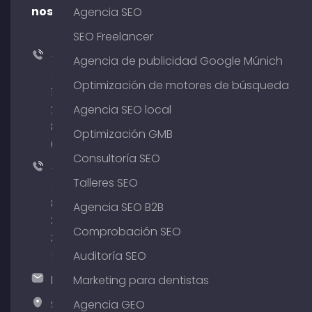
nosotros
Agencia SEO
SEO Freelancer
+49
Agencia de publicidad Google Múnich
(0)
Optimización de motores de búsqueda
176
204
Agencia SEO local
801
Optimización GMB
64
Consultoría SEO
+49
Talleres SEO
(0)
89
Agencia SEO B2B
380
Comprobación SEO
375
51
Auditoría SEO
hallo@timospecht.de
Marketing para dentistas
Specht
Agencia GEO