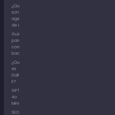
¿Qué
son los
agentes
de IA?
Guía
para
comprar
backlinks
¿Qué
es
Dall-
E?
GPT-
4o
Mini
SEO