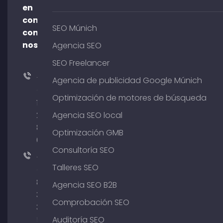
en
contacto
SEO Múnich
con
nosotros
Agencia SEO
SEO Freelancer
+49
Agencia de publicidad Google Múnich
(0)
Optimización de motores de búsqueda
176
204
Agencia SEO local
801
Optimización GMB
64
Consultoría SEO
+49
Talleres SEO
(0)
89
Agencia SEO B2B
380
Comprobación SEO
375
51
Auditoría SEO