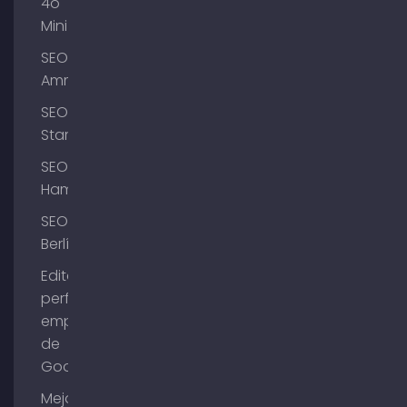
4o
Mini
SEO
Ammersee
SEO
Starnberg
SEO
Hamburgo
SEO
Berlín
Editar el
perfil de
empresa
de
Google
Mejorar la