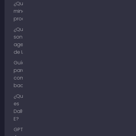
¿Qué es la
minería de
procesos?
¿Qué
son los
agentes
de IA?
Guía
para
comprar
backlinks
¿Qué
es
Dall-
E?
GPT-