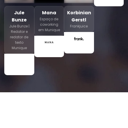
Jule
Mana
Korbinian
Bunze
Espaço de
Gerstl
coworking
Jule Bunze |
Frankjuice
em Munique
Redator e
redator de
texto
Munique