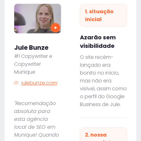
1. situação
inicial
Azarão sem
visibilidade
Jule Bunze
#1 Copywriter e
O site recém-
Copywriter
lançado era
Munique
bonito no início,
mas não era
julebunze.com
visível, assim como
o perfil do Google
"Recomendação
Business de Jule.
absoluta para
esta agência
local de SEO em
Munique! Quando
2. nossa