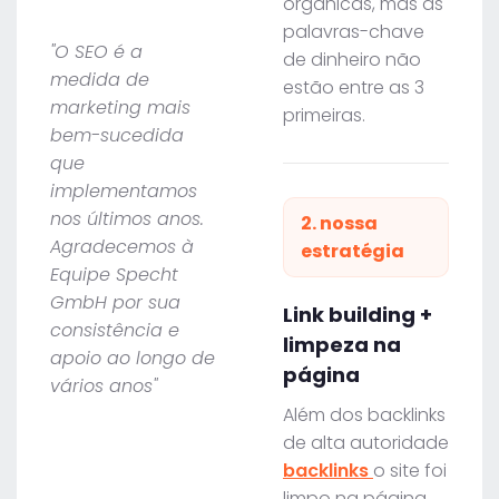
orgânicas, mas as
palavras-chave
"O SEO é a
de dinheiro não
medida de
estão entre as 3
marketing mais
primeiras.
bem-sucedida
que
implementamos
nos últimos anos.
2. nossa
Agradecemos à
estratégia
Equipe Specht
GmbH por sua
Link building +
consistência e
limpeza na
apoio ao longo de
página
vários anos"
Além dos backlinks
de alta autoridade
backlinks
o site foi
limpo na página,