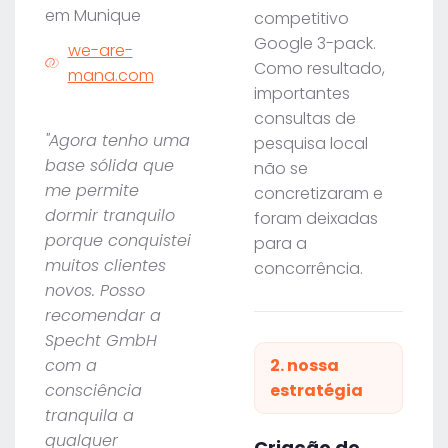
em Munique
competitivo
Google 3-pack.
we-are-
Como resultado,
mana.com
importantes
consultas de
"Agora tenho uma
pesquisa local
base sólida que
não se
me permite
concretizaram e
dormir tranquilo
foram deixadas
porque conquistei
para a
muitos clientes
concorrência.
novos. Posso
recomendar a
Specht GmbH
com a
2. nossa
consciência
estratégia
tranquila a
qualquer
Criação de