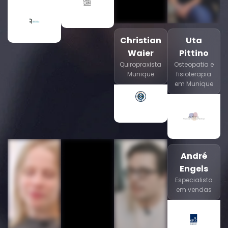
Christian
Uta
Waier
Pittino
Quiropraxista
Osteopatia e
Munique
fisioterapia
em Munique
André
Engels
Especialista
em vendas