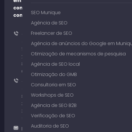
em
contato
SEO Munique
conosco!
Agência de SEO
Freelancer de SEO
+49
(0)
Agência de anúncios do Google em Muniq
176
Otimização de mecanismos de pesquisa
204
801
Agência de SEO local
64
Otimização do GMB
+49
Consultoria em SEO
(0)
Workshops de SEO
89
380
Agência de SEO B2B
375
Verificação de SEO
51
Auditoria de SEO
hallo@timospecht.de