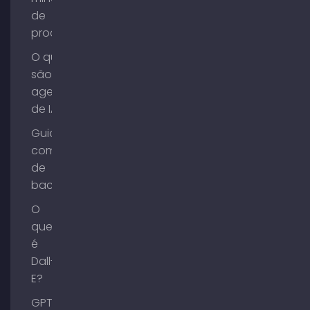
de
processos?
O que
são
agentes
de IA?
Guia de
compra
de
backlinks
O
que
é
Dall-
E?
GPT-