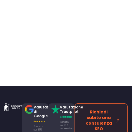
Valutazione
Valutazione
di
Trustpilot
Richiedi
Google
subito una
Basato
consulenza
su 107
Basato
SEO
recensioni
su 315