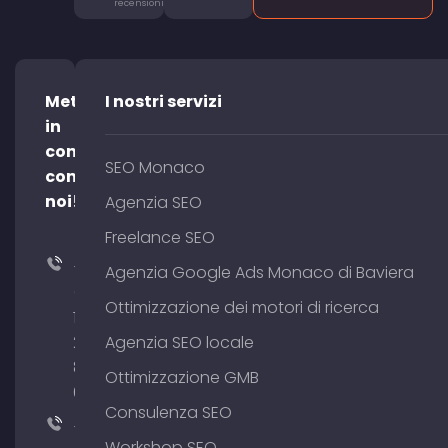
recensioni
Mettetevi
I nostri servizi
in
contatto
SEO Monaco
con
noi!
Agenzia SEO
Freelance SEO
+49
Agenzia Google Ads Monaco di Baviera
(0)
Ottimizzazione dei motori di ricerca
176
204
Agenzia SEO locale
801
Ottimizzazione GMB
64
Consulenza SEO
+49
Workshop SEO