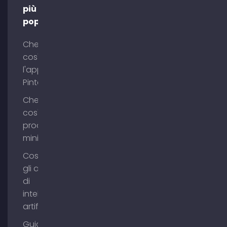
più
popolari
Che
cos'è
l'app
Pinterest?
Che
cos'è il
process
mining?
Cosa sono
gli agenti
di
intelligenza
artificiale?
Guida