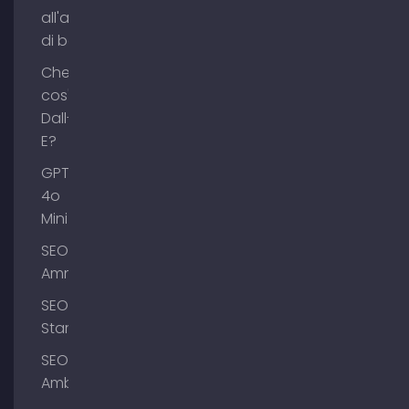
all'acquisto
di backlink
Che
cos'è
Dall-
E?
GPT-
4o
Mini
SEO
Ammersee
SEO
Starnberg
SEO
Amburgo