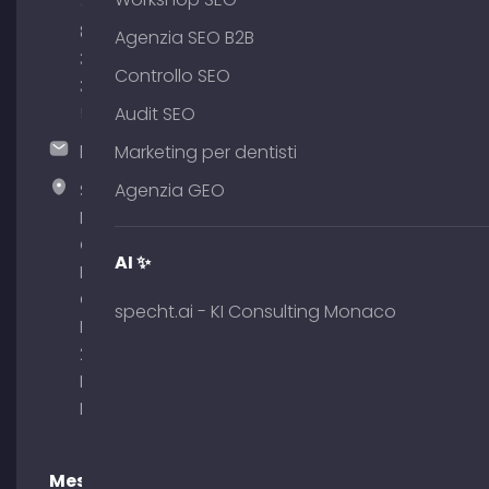
(0)
89
Agenzia SEO B2B
380
Controllo SEO
375
51
Audit SEO
hallo@timospecht.de
Marketing per dentisti
Specht
Agenzia GEO
Marketing
GmbH –
AI ✨
Palais am
Obelisk
specht.ai - KI Consulting Monaco
Briennerstr.
29 80333
Monaco di
Baviera
Messaggi